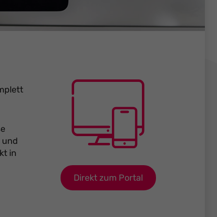
mplett
se
t und
t in
Direkt zum Portal