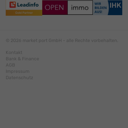
© 2026 market port GmbH - alle Rechte vorbehalten.
Kontakt
Bank & Finance
AGB
Impressum
Datenschutz