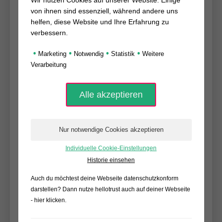
Wir nutzen Cookies auf unserer Website. Einige
Im Marketing ist diese Kennzahl besonders
von ihnen sind essenziell, während andere uns
wichtig, weil sie zeigt,
wie effektiv deine
helfen, diese Website und Ihre Erfahrung zu
Website oder Kampagne wirklich ist
–
verbessern.
unabhängig davon, wie viele Besucher du
•
•
•
•
hast.
Marketing
Notwendig
Statistik
Weitere
Verarbeitung
5. Call to Action (CTA) – der
entscheidende Impuls
Ein
Call to Action
ist eine klare
Handlungsaufforderung, z. B.:
Individuelle Cookie-Einstellungen
Historie einsehen
„Jetzt kaufen“
Auch du möchtest deine Webseite datenschutzkonform
„Mehr erfahren“
darstellen? Dann nutze
hellotrust auch auf deiner Webseite
„Kostenlos testen“
- hier klicken
.