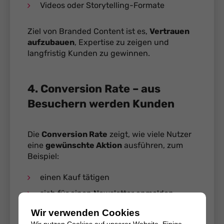
Videos oder Storytelling-Formate
Ziel von Branded Content ist es,
Vertrauen
aufzubauen
, Expertise zu zeigen und
langfristig Kunden zu gewinnen.
4. Conversion Rate – aus
Besuchern werden Kunden
Die
Conversion Rate
zeigt, wie viele Nutzer
eine
gewünschte Aktion
ausführen, zum
Beispiel:
einen Kauf tätigen
sich für einen Newsletter anmelden
ein Kontaktformular ausfüllen
Wir verwenden Cookies