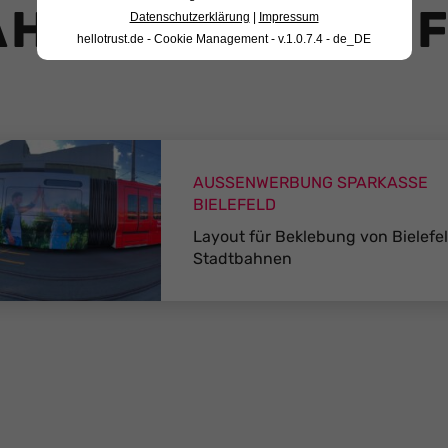
HLTE PRINT RE
Datenschutzerklärung
|
Impressum
hellotrust.de - Cookie Management - v.1.0.7.4 - de_DE
AUSSENWERBUNG
SPARKASSE
BIELEFELD
Layout für Beklebung von Bielefe
Stadtbahnen