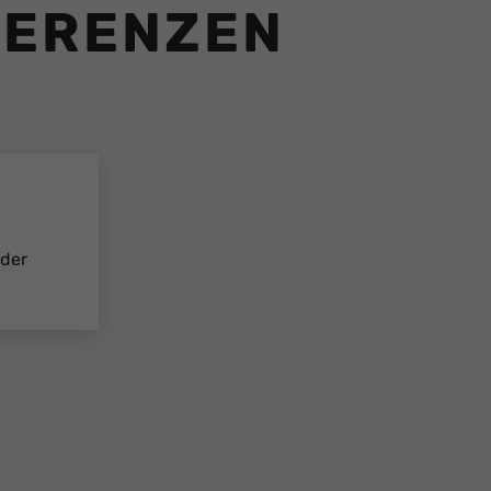
FERENZEN
lder