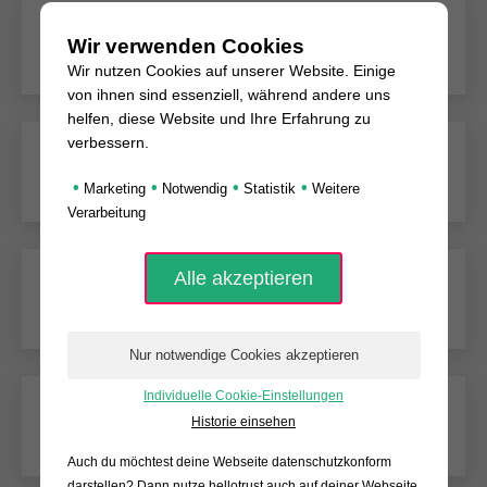
Social Media (Betreuung und Umsetzung)
Wir verwenden Cookies
Wir nutzen Cookies auf unserer Website. Einige
von ihnen sind essenziell, während andere uns
helfen, diese Website und Ihre Erfahrung zu
verbessern.
SEO
•
•
•
•
Marketing
Notwendig
Statistik
Weitere
Verarbeitung
Mousetracking
Individuelle Cookie-Einstellungen
Historie einsehen
Landingpages
Auch du möchtest deine Webseite datenschutzkonform
darstellen? Dann nutze
hellotrust auch auf deiner Webseite