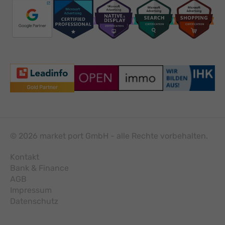
© 2026 market port GmbH - alle Rechte vorbehalten.
Kontakt
Bank & Finance
AGB
Impressum
Datenschutz